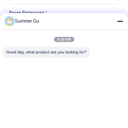
Pesan Pertanyaan
*
Summer Gu
6:29 AM
Good day, what product are you looking for?
Tempelkan File
Pilih File
Anda dapat mengunggah hingga 5 file dan setiap file ukuran 10M
max.
Kirim