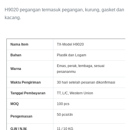
H9020 pegangan termasuk pegangan, kurung, gasket dan
kacang.
Nama Item
TX-Model H9020
Bahan
Plastik dan Logam
Emas, perak, tembaga, sesuai
Warna
pesananmu
Waktu Pengiriman
30 hari setelah pesanan dikonfirmasi
Tanggal Pembayaran
TT, L/C, Western Union
MOQ
100 pcs
50 pcs/ctn
Pengemasan
G.W / N.W.
11 / 10 KG