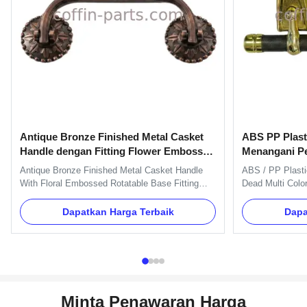
Antique Bronze Finished Metal Casket
ABS PP Plast
Handle dengan Fitting Flower Embossed
Menangani Pe
Rotatable Base
Multi Warna 
Antique Bronze Finished Metal Casket Handle
ABS / PP Plasti
With Floral Embossed Rotatable Base Fitting
Dead Multi Colo
Specification: H9028 handle include handles,
Material Swing 
brackets, gaskets and nuts. And we can pack as
Optional Specifi
Dapatkan Harga Terbaik
Dapa
Clients' request. Item Name TX-Model H9028
8pcs plastic pl
Material Metal Iron Color Gold, silver, copper, as
caps and 2 long 
your order Delivery Time ...
Name TX-F Mater
Minta Penawaran Harga