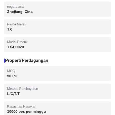
negara asal
Zhejiang, Cina
Nama Merek
TX
Model Produk
TX-H9020
Properti Perdagangan
MOQ
50 PC
Metode Pembayaran
L/C,T/T
Kapasitas Pasokan
10000 pcs per minggu