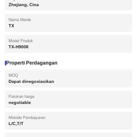
Zhejiang, Cina
Nama Merek
TX
Model Produk
TX-H9008
Properti Perdagangan
MOQ
Dapat dinegosiasikan
Patokan harga
negotiable
Metode Pembayaran
L/C,T/T