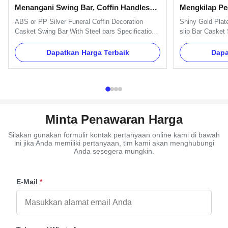
Menangani Swing Bar, Coffin Handles
Mengkilap Pe
Suppliers
Anti-selip u
ABS or PP Silver Funeral Coffin Decoration
Shiny Gold Plat
Casket Swing Bar With Steel bars Specification:
slip Bar Casket
One set of Swing bar: 8pcs plastic plates,16pcs
Coffin Specifica
handles ,8pcs end caps and 2 long bars and 2
plastic plates,
Dapatkan Harga Terbaik
Dapa
short bars. Item Name TX-A Swing bar Material
2 long bars and
Plastic (PP) and Zinc Alloy Color Gold, silver,
Lotus Swing bar 
copper, as your order ...
Alloy Color Gold,
Minta Penawaran Harga
Silakan gunakan formulir kontak pertanyaan online kami di bawah
ini jika Anda memiliki pertanyaan, tim kami akan menghubungi
Anda sesegera mungkin.
E-Mail
*