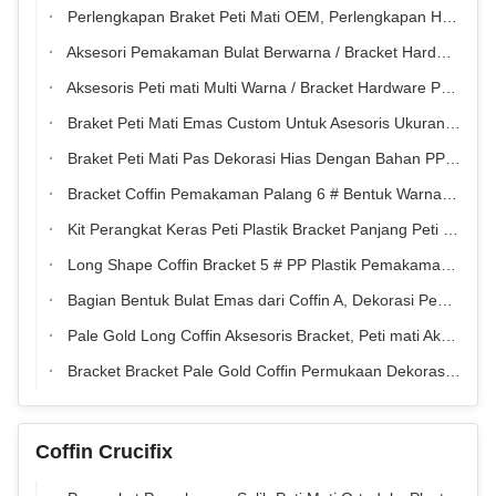
Perlengkapan Braket Peti Mati OEM, Perlengkapan Hardware Peti Bentuk Panjang
Aksesori Pemakaman Bulat Berwarna / Bracket Hardware Durable Bracket 4 #
Aksesoris Peti mati Multi Warna / Bracket Hardware Peti Mati Plastik
Braket Peti Mati Emas Custom Untuk Asesoris Ukuran Standar
Braket Peti Mati Pas Dekorasi Hias Dengan Bahan PP Daur Ulang
Bracket Coffin Pemakaman Palang 6 # Bentuk Warna Emas PP Bahan Plastik Daur Ulang
Kit Perangkat Keras Peti Plastik Bracket Panjang Peti Mati Warna Emas
Long Shape Coffin Bracket 5 # PP Plastik Pemakaman Untuk Sekrup Screw Fastening
Bagian Bentuk Bulat Emas dari Coffin A, Dekorasi Pemakaman Peti mati Aksesoris Bracket
Pale Gold Long Coffin Aksesoris Bracket, Peti mati Aksesoris Pemasok
Bracket Bracket Pale Gold Coffin Permukaan Dekorasi Cross Shape For Casket Screw
Coffin Crucifix