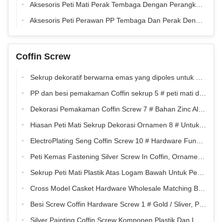
Aksesoris Peti Mati Perak Tembaga Dengan Perangkat Keras Peti Mati Tangan
Aksesoris Peti Perawan PP Tembaga Dan Perak Dengan Tangan Berdoa
Coffin Screw
Sekrup dekoratif berwarna emas yang dipoles untuk pemasangan dekoratif peti mati
PP dan besi pemakaman Coffin sekrup 5 # peti mati dekorasi emas salib berbentuk
Dekorasi Pemakaman Coffin Screw 7 # Bahan Zinc Alloy Gold European Style
Hiasan Peti Mati Sekrup Dekorasi Ornamen 8 # Untuk Produk Pemakaman
ElectroPlating Seng Coffin Screw 10 # Hardware Funeral Cross Shaped Decoration
Peti Kemas Fastening Silver Screw In Coffin, Ornamen Coffin yang Disesuaikan
Sekrup Peti Mati Plastik Atas Logam Bawah Untuk Pengikat Peti Mati
Cross Model Casket Hardware Wholesale Matching Bracket, Screw Coffin Fittings Suppliers
Besi Screw Coffin Hardware Screw 1 # Gold / Sliver, Peti mati Produsen Perangkat Keras
Silver Painting Coffin Screw Komponen Plastik Dan Logam Peti Kemasan untuk Kemasan