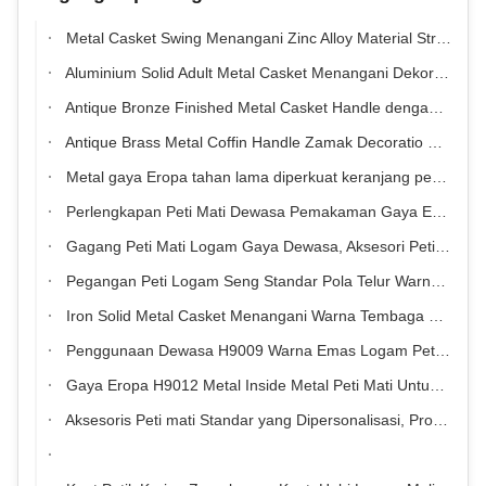
Metal Casket Swing Menangani Zinc Alloy Material Strong Coffin Hardware Gaya Eropa
Aluminium Solid Adult Metal Casket Menangani Dekorasi Pola Mewah H9027
Antique Bronze Finished Metal Casket Handle dengan Fitting Flower Embossed Rotatable Base
Antique Brass Metal Coffin Handle Zamak Decoratio Eropa Gaya Dengan Tube Twist Baja
Metal gaya Eropa tahan lama diperkuat keranjang pegangan
Perlengkapan Peti Mati Dewasa Pemakaman Gaya Eropa A02 Ukuran Kemasan 46 × 26,5 × 24cm
Gagang Peti Mati Logam Gaya Dewasa, Aksesori Peti Mati Dekorasi
Pegangan Peti Logam Seng Standar Pola Telur Warna Perak Bersinar
Iron Solid Metal Casket Menangani Warna Tembaga Big Size Funeral Coffin Fittings H9016
Penggunaan Dewasa H9009 Warna Emas Logam Peti Mati Menangani Plastik Di Luar Gaya Eropa
Gaya Eropa H9012 Metal Inside Metal Peti Mati Untuk Warna Emas Dewasa
Aksesoris Peti mati Standar yang Dipersonalisasi, Produk Pemakaman Dekoratif Coffin