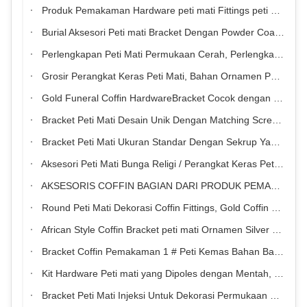
Produk Pemakaman Hardware peti mati Fittings peti mati Bracket peti mati 1000 pcs / Ctn
Burial Aksesori Peti mati Bracket Dengan Powder Coating Surface Bracket 5 #
Perlengkapan Peti Mati Permukaan Cerah, Perlengkapan Hardware Peti Ramah Lingkungan
Grosir Perangkat Keras Peti Mati, Bahan Ornamen Peti Mati Plastik PP
Gold Funeral Coffin HardwareBracket Cocok dengan Screw, Peti mati Pemasok Hardware
Bracket Peti Mati Desain Unik Dengan Matching Screw Berbeda Warna
Bracket Peti Mati Ukuran Standar Dengan Sekrup Yang Cocok Digunakan Dewasa Tahan Lama
Aksesori Peti Mati Bunga Religi / Perangkat Keras Peti Bulat
AKSESORIS COFFIN BAGIAN DARI PRODUK PEMAKAMAN COFFIN PERANGKAT KERAS COFFIN FITTING COFFIN BRACKET CASKET
Round Peti Mati Dekorasi Coffin Fittings, Gold Coffin Bracket Casket Grosir Hardware
African Style Coffin Bracket peti mati Ornamen Silver 1 # ABS / PP Bahan Plastik
Bracket Coffin Pemakaman 1 # Peti Kemas Bahan Bahan Recycle Style Afrika
Kit Hardware Peti mati yang Dipoles dengan Mentah, Bantal Coffin Pemakaman Pemasok
Bracket Peti Mati Injeksi Untuk Dekorasi Permukaan Peti Mati