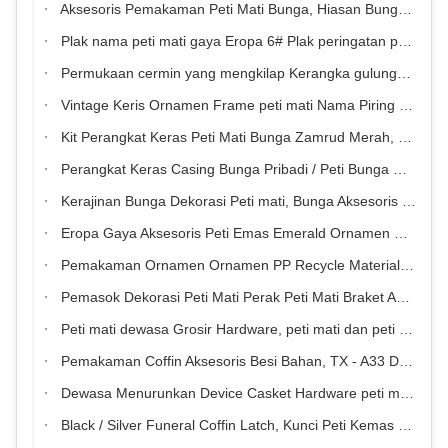
Aksesoris Pemakaman Peti Mati Bunga, Hiasan Bunga Peti Perangkat Keras
Plak nama peti mati gaya Eropa 6# Plak peringatan peti mati gaya Baroque horizontal
Permukaan cermin yang mengkilap Kerangka gulungan bergelombang Oval Plastik peti mati Nama Plak Fitting peti mati
Vintage Keris Ornamen Frame peti mati Nama Piring Peti mati Aksesoris Perlengkapan pemakaman Perlengkapan dekoratif
Kit Perangkat Keras Peti Mati Bunga Zamrud Merah, Ornamen Peti Mati TX - Bunga 10#
Perangkat Keras Casing Bunga Pribadi / Peti Bunga Ornamen Bahan PP
Kerajinan Bunga Dekorasi Peti mati, Bunga Aksesoris Pemakaman OEM
Eropa Gaya Aksesoris Peti Emas Emerald Ornamen Peti Bunga
Pemakaman Ornamen Ornamen PP Recycle Material, RIP Casket Grosir Hardware
Pemasok Dekorasi Peti Mati Perak Peti Mati Braket Aksesoris
Peti mati dewasa Grosir Hardware, peti mati dan peti mati Aksesoris Screw 5 #
Pemakaman Coffin Aksesoris Besi Bahan, TX - A33 Dewasa Peti mati Aksesoris
Dewasa Menurunkan Device Casket Hardware peti mati komponen Stainless Steel
Black / Silver Funeral Coffin Latch, Kunci Peti Kemas Besi yang Disesuaikan