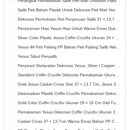
Perangkat Pemakaman Salib Peti Mati Ortodoks Plastik Yesus 11 #
Salib Peti Bahan Plastik Untuk Dekorasi Peti Mati Yesus 1 #
Dekorasi Permukaan Peti Perjamuan Salib 37 × 13,7 Cm Emas Yesus Peti Perjamuan Salib
Penyiraman Hias Yesus Hias Untuk Warna Emas Duka Ukuran 44,8 × 20,8 Cm
Silver Color Plastic Jesus Coffin Crucifix Ukuran 24 × 14 Cm Untuk Peti mati Pemakaman
Yesus 4# Peti Palang PP Bahan Peti Palang Salib Warna Emas
Yesus Tabut Penyalib
Penyiram Dedaratan Dekorasi Yesus, Silver / Copper Color Coffin Cross PP Material
Standard Coffin Crucifix Dekorasi Pemakaman Ukuran 44,8 × 20,8 Cm PP Material
Gold Jesus Casket Cross Size 37 × 13,7 Cm, Jesus 3 # Bahan Cross Cross Coffin
Disesuaikan Plastik Coffin Crucifix Pemakaman Dekorasi Ukuran 44,8 × 20,8 Cm
Gold Color Coffin Crucifix Ukuran 29 × 16 Cm Gild Funeral Coffin Fitting
Pemakaman Yesus Dekorasi Coffin Crucifix Ukuran 38,5 × 18,5 Cm PP Bahan Recycle
Casket Cross 37 × 13.7cm Warna Emas Bahan PP Coffin Cross Crucifix