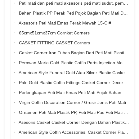
Peti mati dan peti mati aksesoris peti mati sudut, pemakaman aksesoris pemasok
Bahan Plastik PP Perak Peti Pojok Bagian Peti Mati Dengan Batang Baja
Aksesoris Peti Mati Emas Perak Mewah 15-C #
65cmx51cmx37cm Cornket Corners
CASKET FITTING CASKET Corners
Casket Corner Iron Tubes Bagian Dari Peti Mati Plastik Warna Emas
Perawan Maria Gold Plastic Coffin Parts Injection Moulding For Funeral Casket Corner
American Style Funeral Gold Atau Silver Plastic Casket Corner 1 #
Pale Gold Plastic Coffin Fittings Casket Corner Decoration Dengan Steel Solid Bar
Perlengkapan Peti Mati Emas Peti Mati Pojok Bahan Plastik Hias Dengan Besi Baja
Virgin Coffin Decoration Corner / Grosir Jenis Peti Mati
Ornamen Peti Mati Plastik PP, Peti Mati Pas Peti Mati Pas Set
Asesoris Casket Casket Corner Dengan Bahan Plastik PP
American Style Coffin Accessories, Casket Corner Plastic Coffin Fittings With Iron Tubesv