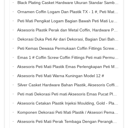
Black Plating Casket Hardware Ukuran Standar Sambungan Tali Garam TX - A33 Material Besi
Ornamen Coffin Logam Dan Plastik TX - 1 #, Peti Mati Pemasok Hardware
Peti Mati Pengikat Logam Bagian Bawah Peti Mati Lukisan Perak
Aksesoris Plastik Perak dan Metal Coffin, Hardware Peternak Hardware Screw For peti mati
Dekorasi Duka Peti Air dari Dekorasi, Bagian Dari Bahan Coffin PP dan Besi
Peti Kemas Dewasa Permukaan Coffin Fittings Screw 1 # Warna Silver Gaya Afrika
Emas 1 # Coffin Screw Coffin Fittings Peti mati Permukaan Dekorasi Untuk Kemasan Casket
Aksesoris Peti Mati Plastik Emas Perlengkapan Peti Mati Gaya Amerika
Aksesoris Peti Mati Warna Kuningan Model 12 #
Silver Casket Hardware Bahan Plastik, Aksesoris Coffin Dengan Bar Besi
Peti mati Dekorasi Peti mati Aksesoris Emas Pucat Plastik PP Bahan Recycle
Aksesoris Cetakan Plastik Injeksi Moulding, Gold - Plating Aksesoris Pemakaman Dengan Bar Baja
Komponen Dekorasi Peti Mati Plastik / Aksesori Pemakaman Klasik
Aksesoris Peti Mati Perak Tembaga Dengan Perangkat Keras Peti Mati Tangan