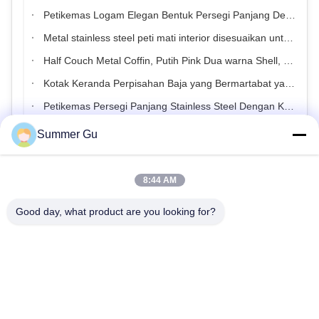
Petikemas Logam Elegan Bentuk Persegi Panjang Dengan Pegangan Batang Ayun yang Dapat Dihias
Metal stainless steel peti mati interior disesuaikan untuk pemakaman swing pegangan
Half Couch Metal Coffin, Putih Pink Dua warna Shell, Dewasa Pemakaman Coffin
Kotak Keranda Perpisahan Baja yang Bermartabat yang Bisa Dihiasi untuk Pengaturan Pemakaman
Petikemas Persegi Panjang Stainless Steel Dengan Konstruksi Logam Tahan Lama
Kasus Metal Interior Disesuaikan Untuk Pemakaman Permukaan Dekoratif
Summer Gu
Peti besi setengah sofa yang handal untuk pemakaman dan pemakaman
Petik Emas Blush Metal Casket, Half Couch Adult Burial Coffin
8:44 AM
Peti Jenazah Logam Rose Gold Metalik, Peti Mati Dewasa untuk Pemakaman
Good day, what product are you looking for?
Kotak Metal Pemakaman Dewasa, Permukaan Tone Perunggu, Tailored Kain Putih Line
ISO9001 Peti besi tahan karat yang dapat disesuaikan untuk pengaturan pemakaman
Petik Perak Logam Peti Mati, Kain Ruched Putih Tempat Tidur, Peti Mati Pemakaman Barat
Peti Jenazah Logam Dewasa, Permukaan Rose Gold Metalik, Set Linen Lipit Merah Muda
Peti Jenazah Dewasa Metal, Permukaan Gradien Emas Putih, Set Linen Berlipat