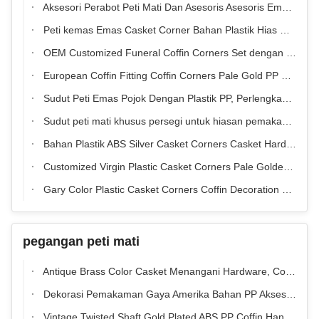
Aksesori Perabot Peti Mati Dan Asesoris Asesoris Emas Dengan Plastik PP
Peti kemas Emas Casket Corner Bahan Plastik Hias Dengan Bar Besi
OEM Customized Funeral Coffin Corners Set dengan Coating Film
European Coffin Fitting Coffin Corners Pale Gold PP Virgin Plastic 18# Dengan Tabung Baja
Sudut Peti Emas Pojok Dengan Plastik PP, Perlengkapan Peti Mati Untuk Dewasa
Sudut peti mati khusus persegi untuk hiasan pemakaman pemakaman
Bahan Plastik ABS Silver Casket Corners Casket Hardware Dengan Metal Bars
Customized Virgin Plastic Casket Corners Pale Golden American Style Dengan Katedral
Gary Color Plastic Casket Corners Coffin Decoration 60cm X 45cm X 35cm
pegangan peti mati
Antique Brass Color Casket Menangani Hardware, Coffin Accessories Besi
Dekorasi Pemakaman Gaya Amerika Bahan PP Aksesoris Peti Pengendali H9080
Vintage Twisted Shaft Gold Plated ABS PP Coffin Handle Hardware Pemakaman Coffin Pull Handle