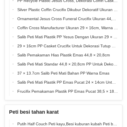
PP Recycle Plastic Jesus Cross, Dekorasi Coffin Casket Crucifix 38.5 × 18.5 Cm
Silver Plastic Coffin Crucifix Dikubur Dekoratif Ukuran 44,8 × 20,8 Cm untuk tutup peti mati
Ornamental Jesus Cross Funeral Crucifix Ukuran 44,8 × 20,8cm, Golden Plastic Casket Cross
Coffin Cross Manufacturer Ukuran 29 × 16cm, Warna Berbeda Yesus 4 # Casket Crucifix
Salib Peti Mati Plastik PP Yesus Dengan Ukuran 29 × 16cm
29 × 16cm PP Casket Crucifix Untuk Dekorasi Tutup Peti Mati
Salib Pemakaman Hias Plastik Emas 44,8 × 20,8cm
Salib Peti Mati Standar 44,8 × 20,8cm PP Untuk Dekorasi Pemakaman
37 × 13.7cm Salib Peti Mati Bahan PP Warna Emas
Salib Peti Mati Plastik PP Emas Pucat 24 × 14cm Untuk Peti Pemakaman
Frucifix Pemakaman Plastik PP Emas Pucat 38,5 × 18,5cm
Peti besi tahan karat
Putih Half Couch Peti kayu,Besi kuburan kubah Peti baja tahan karat untuk daya tahan yang luar biasa