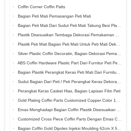
Coffin Corner Coffin Patts
Bagian Peti Mati Pemasangan Peti Mati
Bagian Peti Mati Dari Sudut Peti Mati Tabung Besi Plastik Emas
Plastik Disesuaikan Tembaga Dekorasi Pemakaman Coffin Parts Untuk Peti Kemas
Plastik Peti Mati Bagian Peti Mati Untuk Peti Mati Dekorasi TX - Model 4 #
Silver Plastic Coffin Decoratin, Bagian Dekorasi Pemakaman Model Peti mati Kristus
ABS Coffin Hardware Plastic Part Dari Furnitur Peti Peti Mati
Bagian Plastik Perangkat Keras Peti Mati Dari Furnitur Pemasangan Peti Mati
Sudut Bagian Dari Peti / Peti Perangkat Keras Dekorasi Eksterior Interior
Perangkat Keras Casket Hias, Bagian Lapisan Film Peti
Gold Plating Coffin Parts Customized Copper Color 19 Kg / 18kg Dengan Model Christ
Emas Menghadapi Bagian Coffin Plastik Disesuaikan 84cm X 56cm X 35cm Dengan Model Katedral
Customized Cross Piece Coffin Parts Dengan Emas Cross Slice Tembaga Warna ABS Material
Bagian Coffin Gold Dipoles Injeksi Moulding 62cm X 54cm X 38cm Untuk Dekorasi Casket