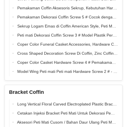
Pemakaman Coffin Aksesoris Sekrup, Kebutuhan Hardware Peti mati Profesional
Pemakaman Dekorasi Coffin Screw 5 # Cocok dengan Braket Gold Cross Shaped
Sekrup Logam Emas di Coffin American Style, Peti Mati dan Aksesoris Caskets
Peti mati Dekorasi Coffin Screw 3 # Model Plastik Perak dan Palang Logam
Coper Color Funeral Casket Accessories, Hardware Coffin Screw For Casket Fastening
Cross Shaped Decoration Screw Di Coffin, Zinc Coffins And Caskets Accessories
Coper Color Casket Hardware Screw 4 # Pemakaman Coffin Fittings Dengan Bracket
Model Wing Peti mati Peti mati Hardware Screw 2 # - Perak untuk peti kemas
Bracket Coffin
Long Vertical Floral Carved Electroplated Plastic Bracket Of Funeral Coffin Dekorasi Hardware Pemasok
Cetakan Injeksi Bracket Peti Mati Untuk Dekorasi Pemakaman Bracket 8 #
Aksesori Peti Mati Cusom / Bahan Daur Ulang Peti Mati PP