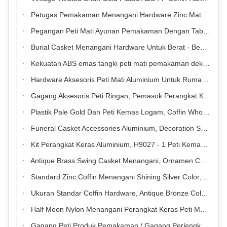
Petugas Pemakaman Menangani Hardware Zinc Material H9025, Handling Coffin Wholesale
Pegangan Peti Mati Ayunan Pemakaman Dengan Tabung Pendek, Emas Pucat H9023 Perangkat Keras Pegangan Peti Mati
Burial Casket Menangani Hardware Untuk Berat - Bearing, Coffin Menangani Pemasok
Kekuatan ABS emas tangki peti mati pemakaman dekoratif tarik aksesoris
Hardware Aksesoris Peti Mati Aluminium Untuk Rumah Pemakaman
Gagang Aksesoris Peti Ringan, Pemasok Perangkat Keras Peti
Plastik Pale Gold Dan Peti Kemas Logam, Coffin Wholesale Menangani H9021
Funeral Casket Accessories Aluminium, Decoration Swing Coffin Menangani Pola Mewah
Kit Perangkat Keras Aluminium, H9027 - 1 Peti Kemas Menangani Grosir
Antique Brass Swing Casket Menangani, Ornamen Coffin Disesuaikan Gaya Eropa
Standard Zinc Coffin Menangani Shining Silver Color, Pola Telur Peti Tekstil Menangani Grosir
Ukuran Standar Coffin Hardware, Antique Bronze Color Decoration Coffin Handles
Half Moon Nylon Menangani Perangkat Keras Peti Mati Resistansi Aus Tinggi
Gagang Peti Produk Pemakaman / Gagang Perlengkapan Peti Mati Gaya Eropa