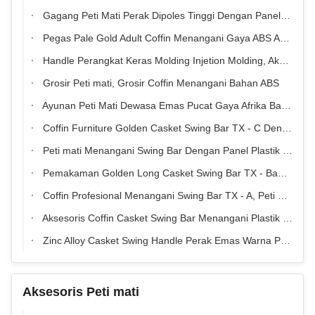
Gagang Peti Mati Perak Dipoles Tinggi Dengan Panel Plastik Tertutup
Pegas Pale Gold Adult Coffin Menangani Gaya ABS ABS / Bahan Plastik PP
Handle Perangkat Keras Molding Injetion Molding, Aksesori Peti Mati Beban Berat
Grosir Peti mati, Grosir Coffin Menangani Bahan ABS
Ayunan Peti Mati Dewasa Emas Pucat Gaya Afrika Bahan ABS / PP
Coffin Furniture Golden Casket Swing Bar TX - C Dengan Bar Panjang Dan Pendek
Peti mati Menangani Swing Bar Dengan Panel Plastik Dan Tabung Besi, Peti Kura Petura Grosir Hardware
Pemakaman Golden Long Casket Swing Bar TX - Bahan H9007 PP Dan Seng
Coffin Profesional Menangani Swing Bar TX - A, Peti Mati Pemasok Hardware
Aksesoris Coffin Casket Swing Bar Menangani Plastik Dewasa Dan Seng Alloy TX - E
Zinc Alloy Casket Swing Handle Perak Emas Warna PP ABS TX-J
Aksesoris Peti mati