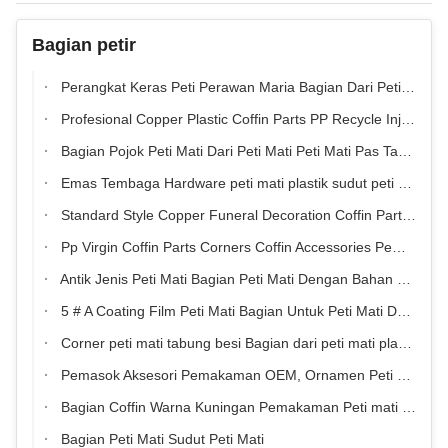
Bagian petir
Perangkat Keras Peti Perawan Maria Bagian Dari Peti Plastik
Profesional Copper Plastic Coffin Parts PP Recycle Injection Moulding Disesuaikan
Bagian Pojok Peti Mati Dari Peti Mati Peti Mati Pas Tabung Besi
Emas Tembaga Hardware peti mati plastik sudut peti mati Bagian 9#
Standard Style Copper Funeral Decoration Coffin Parts Untuk Casket corner
Pp Virgin Coffin Parts Corners Coffin Accessories Pemasok Gaya Amerika
Antik Jenis Peti Mati Bagian Peti Mati Dengan Bahan Plastik PP ABS
5 # A Coating Film Peti Mati Bagian Untuk Peti Mati Dan Dekorasi Peti Mati
Corner peti mati tabung besi Bagian dari peti mati plastik warna emas
Pemasok Aksesori Pemakaman OEM, Ornamen Peti Desain Khusus
Bagian Coffin Warna Kuningan Pemakaman Peti mati Dekorasi Sun Dan Pola Bintang PP Bahan Baru
Bagian Peti Mati Sudut Peti Mati