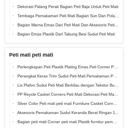
Dekorasi Palang Perak Bagian Peti Baja Untuk Peti Mati
Tembaga Pemakaman Peti Mati Bagian Sun Dan Pola Bintang Peti Mati Plastik
Bagian Warna Emas Dari Peti Mati Dan Aksesoris Peti Mati Plastik
Bagian Emas Plastik Dari Tabung Besi Sudut Peti Mati
Peti mati peti mati
Perlengkapan Peti Plastik Plating Emas Peti Corner Penjaga Pemakaman Peti Fitting
Perangkat Keras Trim Sudut Peti Mati Pemakaman Pola Bunga Berukir Emas yang Dipoles Cermin
Lis Plafon Sudut Peti Mati Berkilau dengan Tekstur Bunga Ukir
PP Reycle Casket Corners Peti Mati Dekorasi Peti Mati Aksesoris
Silver Color Peti mati peti mati Furniture Casket Corner dengan bahan PP Virgin
Aksesoris Pemakaman Sudut Keranda Berat Ringan 11# Gary Coffin Corner Dengan Baja
Bagian peti mati Corner peti mati Plastik furnitur pemakaman untuk Amerika Selatan