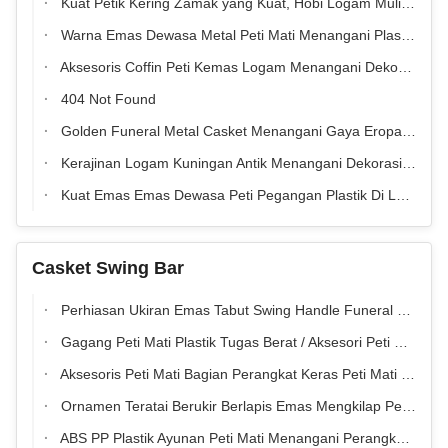
Kuat Petik Kering Zamak yang Kuat, Hobi Logam Mulia Logam Emas H9025
Warna Emas Dewasa Metal Peti Mati Menangani Plastik Di Luar Gaya Eropa H9013
Aksesoris Coffin Peti Kemas Logam Menangani Dekorasi Permukaan Tangki
404 Not Found
Golden Funeral Metal Casket Menangani Gaya Eropa Dewasa H9023 Disesuaikan
Kerajinan Logam Kuningan Antik Menangani Dekorasi Zamak Gaya Eropa Dengan Tabung Twist Baja
Kuat Emas Emas Dewasa Peti Pegangan Plastik Di Luar Gaya Eropa H9021
Casket Swing Bar
Perhiasan Ukiran Emas Tabut Swing Handle Funeral Tabut Hardware Fitting
Gagang Peti Mati Plastik Tugas Berat / Aksesori Peti Mati Metallisasi Emas
Aksesoris Peti Mati Bagian Perangkat Keras Peti Mati Dari Pegangan Peti Mati
Ornamen Teratai Berukir Berlapis Emas Mengkilap Pegangan Bar Ayun Peti Mati Anti-selip untuk Peti Mati Pemakaman
ABS PP Plastik Ayunan Peti Mati Menangani Perangkat Keras Untuk Mati Multi Warna TX-F