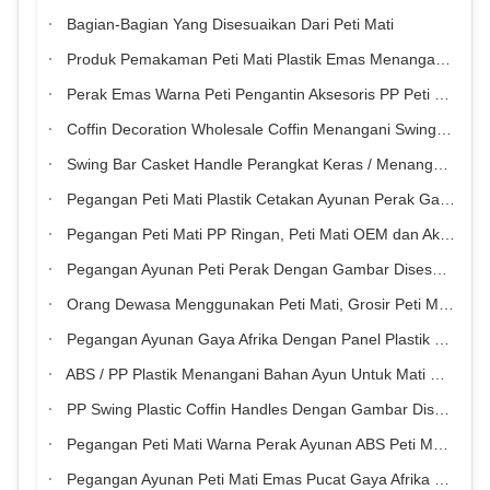
Bagian-Bagian Yang Disesuaikan Dari Peti Mati
Produk Pemakaman Peti Mati Plastik Emas Menangani Ayunan Gaya Eropa
Perak Emas Warna Peti Pengantin Aksesoris PP Peti Pengantin Swing Bar
Coffin Decoration Wholesale Coffin Menangani Swing Bar, Coffin Handles Suppliers
Swing Bar Casket Handle Perangkat Keras / Menangani Dekorasi Peti Mati
Pegangan Peti Mati Plastik Cetakan Ayunan Perak Gaya Eropa TX-G
Pegangan Peti Mati PP Ringan, Peti Mati OEM dan Aksesori Peti Mati
Pegangan Ayunan Peti Perak Dengan Gambar Disesuaikan Gaya Eropa
Orang Dewasa Menggunakan Peti Mati, Grosir Peti Mati Menangani
Pegangan Ayunan Gaya Afrika Dengan Panel Plastik Tertutup Tinggi Dipoles
ABS / PP Plastik Menangani Bahan Ayun Untuk Mati Multi Warna Opsional
PP Swing Plastic Coffin Handles Dengan Gambar Disesuaikan Tx-P
Pegangan Peti Mati Warna Perak Ayunan ABS Peti Mati Menangani Gaya Eropa
Pegangan Ayunan Peti Mati Emas Pucat Gaya Afrika Bahan Plastik Abs Pp