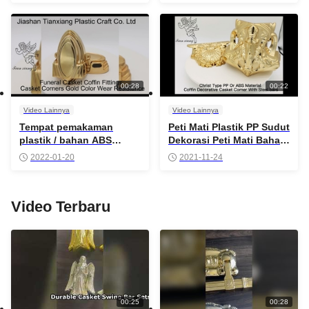
00:28
00:22
Video Lainnya
Video Lainnya
Tempat pemakaman
Peti Mati Plastik PP Sudut
plastik / bahan ABS
Dekorasi Peti Mati Bahan
tabung besi Hardware
PP/ABS
2022-01-20
2021-11-24
Video Terbaru
00:25
00:28