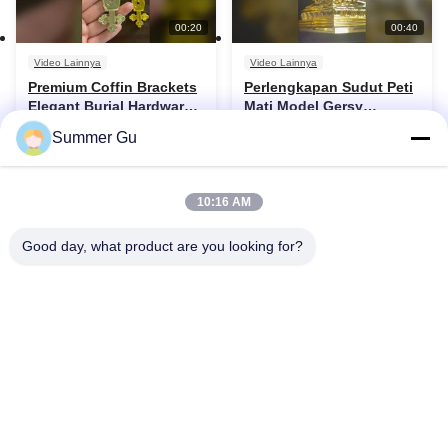
00:20
00:40
Video Lainnya
Video Lainnya
Premium Coffin Brackets
Perlengkapan Sudut Peti
Elegant Burial Hardware
Mati Model Gersy
Solutions
Premium untuk Rumah
2026-08-04
2026-08-04
Summer Gu
Duka
10:16 AM
Good day, what product are you looking for?
00:23
00:30
Video Lainnya
Video Lainnya
Premium Casket Corners
Set Sudut Peti Mati
Durable Funeral
Premium untuk
Hardware Solutions
Pembuatan Pemakaman
2026-08-04
2026-08-04