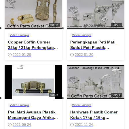
00:26
00:22
Video Lainnya
Video Lainnya
Copper Coffin Corner
Perlengkapan Peti Mati
22kg / 21kg Perlengkapan
Sudut Peti Plastik
peti mati Gaya Amerika
Perangkat Keras Tabung
2022-01-20
2022-01-20
Besi
00:26
00:31
Video Lainnya
Video Lainnya
Peti Mati Ayunan Plastik
Hardware Plastik Corner
Menangani Gaya Afrika
Kotak 17kg / 16kg
yang Dipoles Tinggi
Funeral Iron Tubes
2021-06-24
2021-11-24