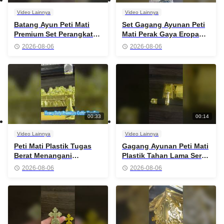
Video Lainnya
Video Lainnya
Batang Ayun Peti Mati
Set Gagang Ayunan Peti
Premium Set Perangkat
Mati Perak Gaya Eropa
Keras Pemakaman yang
Premium
2026-08-06
2026-08-06
Tahan Lama
00:33
00:14
Video Lainnya
Video Lainnya
Peti Mati Plastik Tugas
Gagang Ayunan Peti Mati
Berat Menangani
Plastik Tahan Lama Seri
Aksesori Peti Emas
TX F
2026-08-06
2026-08-06