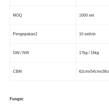
MOQ
1000 set
Pengepakan2
10 set/ctn
GW / NW
17kg / 16kg
CBM
62cmx54cmx38
Fungsi: