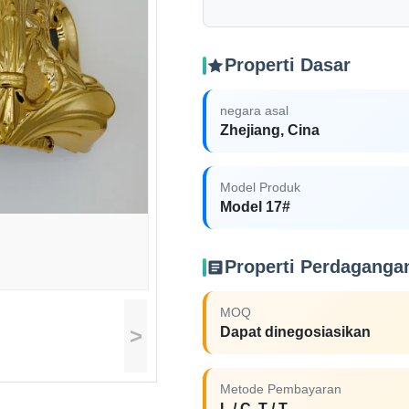
Properti Dasar
negara asal
Zhejiang, Cina
Model Produk
Model 17#
Properti Perdaganga
MOQ
>
Dapat dinegosiasikan
Metode Pembayaran
L / C, T / T