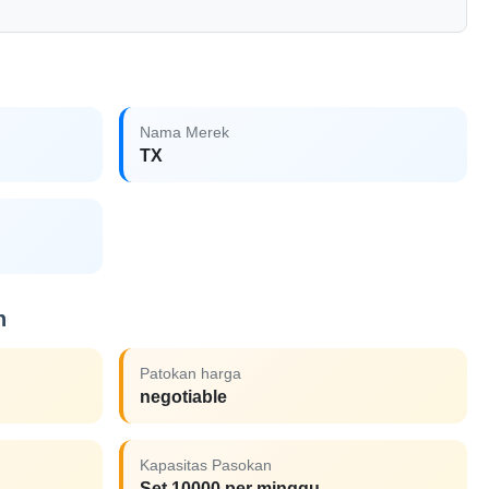
Nama Merek
TX
n
Patokan harga
negotiable
Kapasitas Pasokan
Set 10000 per minggu