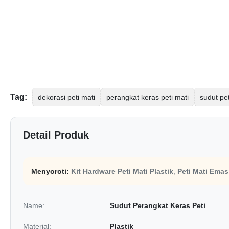
Tag:
dekorasi peti mati
perangkat keras peti mati
sudut pet
Detail Produk
Menyoroti:
Kit Hardware Peti Mati Plastik
,
Peti Mati Emas
Name:
Sudut Perangkat Keras Peti
Material:
Plastik