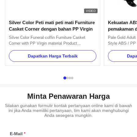
VIDEO
Silver Color Peti mati peti mati Furniture
Kekuatan ABS
Casket Corner dengan bahan PP Virgin
pemakaman de
Silver Color Funeral coffin Furniture Casket
Pale Gold Adult
Corner with PP Virgin material Product
Style ABS / PP 
Description: One set include 4pcs big casket
Plastic Material
carners, 8 pcs small casket corners, 2pcs 80'
Specification Si
Dapatkan Harga Terbaik
Dapa
long steel bars (203cm) and 2pcs 26' short steel
material is PP 
bars (66cm). Item Name TX-Model 3# Material
Material Plastic
PP Reycle, ABS Color Gold, ...
copper, as your o
Minta Penawaran Harga
Silakan gunakan formulir kontak pertanyaan online kami di bawah
ini jika Anda memiliki pertanyaan, tim kami akan menghubungi
Anda sesegera mungkin.
E-Mail
*