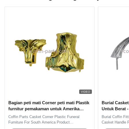
VIDEO
Bagian peti mati Corner peti mati Plastik
Burial Caske
furnitur pemakaman untuk Amerika
Untuk Berat -
Selatan
Pemasok
Coffin Parts Casket Corner Plastic Funeral
Burial Coffin Fi
Furniture For South America Product
Casket Handle F
Specifications Color Gold, Silver, Copper Model
H9020 handle in