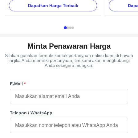
Number Corner 1# Type Adult Place of Origin
and nuts. And we
Dapatkan Harga Terbaik
Dapa
Zhejiang, China Payment Mode T/T, Western
Item Name TX-Mo
Union Main Market South America Material
Metal Color Gold
Plastic Product Description Standard Style ...
Delivery Time 30
Minta Penawaran Harga
Silakan gunakan formulir kontak pertanyaan online kami di bawah
ini jika Anda memiliki pertanyaan, tim kami akan menghubungi
Anda sesegera mungkin.
E-Mail
*
Telepon / WhatsApp