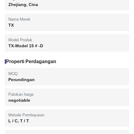
Zhejiang, Cina
Nama Merek
TX
Model Produk
TX-Model 15 # -D
Properti Perdagangan
MOQ
Perundingan
Patokan harga
negotiable
Metode Pembayaran
L / C, T / T