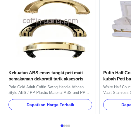
Kekuatan ABS emas tangki peti mati
Putih Half Co
pemakaman dekoratif tarik aksesoris
kubah Peti ba
tahan yang lu
Pale Gold Adult Coffin Swing Handle African
White Half Couc
Style ABS / PP Plastic Material ABS and PP
Vault Stainless 
Plastic Material Coffin Handle with Pale Gold
Durability Produ
Specification Six pcs plastc as a set, and the
has earned a repu
Dapatkan Harga Terbaik
Dapa
material is PP recycle. Item Name H9009-P1
perfect for any 
Material Plastic (PP, ABS) Color Gold, silver,
materials, this 
copper, as your order Delivery ...
customizability .