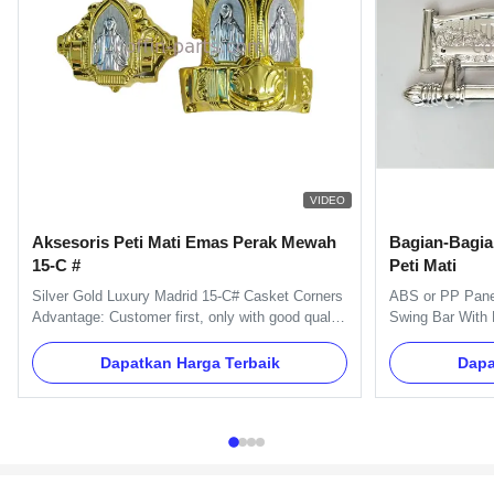
VIDEO
Aksesoris Peti Mati Emas Perak Mewah
Bagian-Bagia
15-C #
Peti Mati
Silver Gold Luxury Madrid 15-C# Casket Corners
ABS or PP Panel
Advantage: Customer first, only with good quality
Swing Bar With 
and products can we succeed in so many
One set of Swing
countries. Let us serve you. We are the
handles ,8pcs e
Dapatkan Harga Terbaik
Dapa
professional manufacturer in producing the
short bars. Ite
funeral products include plastic casket corner,
Material Plastic
plastic or metal coffin handle, ...
silver, copper, a