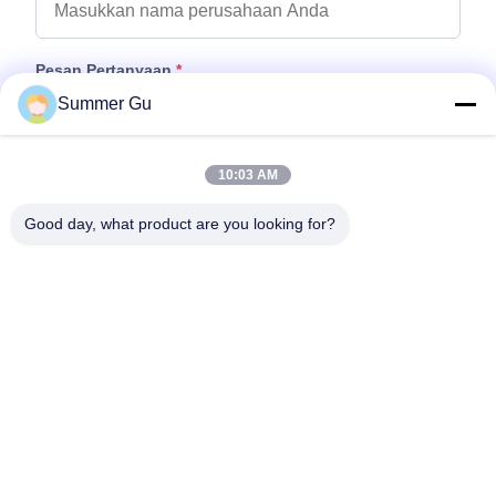
Pesan Pertanyaan
*
Summer Gu
10:03 AM
Good day, what product are you looking for?
Tempelkan File
Pilih File
Anda dapat mengunggah hingga 5 file dan setiap file ukuran 10M
max.
Kirim