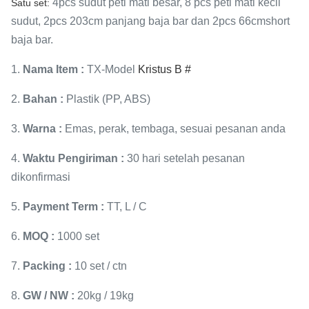
4pcs sudut peti mati besar, 8 pcs peti mati kecil
Satu set:
sudut, 2pcs 203cm panjang baja bar dan 2pcs 66cmshort
baja bar.
1.
Nama Item
:
TX-Model
Kristus B #
2.
Bahan
:
Plastik (PP, ABS)
3.
Warna
:
Emas, perak, tembaga, sesuai pesanan anda
4.
Waktu Pengiriman
:
30 hari setelah pesanan
dikonfirmasi
5.
Payment Term
:
TT, L / C
6.
MOQ
:
1000 set
7.
Packing
:
10 set / ctn
8.
GW / NW
:
20kg / 19kg