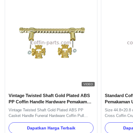
VIDEO
Vintage Twisted Shaft Gold Plated ABS
Standard Coff
PP Coffin Handle Hardware Pemakaman
Pemakaman Uk
Coffin Pull Handle
Material
Vintage Twisted Shaft Gold Plated ABS PP
Size 44.8×20.8 
Casket Handle Funeral Hardware Coffin Pull
Cross Coffin Cru
Handle ABS and PP Plastic Material Coffin
Description: The
Handle with Pale Gold Specification Six pcs
44.8×20.8cm. It i
Dapatkan Harga Terbaik
Dapa
plastc as a set, and the material is PP recycle.
decorating. Ite