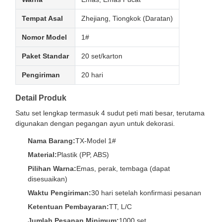
Tempat Asal
Zhejiang, Tiongkok (Daratan)
Nomor Model
1#
Paket Standar
20 set/karton
Pengiriman
20 hari
Detail Produk
Satu set lengkap termasuk 4 sudut peti mati besar, terutama
digunakan dengan pegangan ayun untuk dekorasi.
Nama Barang:
TX-Model 1#
Material:
Plastik (PP, ABS)
Pilihan Warna:
Emas, perak, tembaga (dapat
disesuaikan)
Waktu Pengiriman:
30 hari setelah konfirmasi pesanan
Ketentuan Pembayaran:
TT, L/C
Jumlah Pesanan Minimum:
1000 set