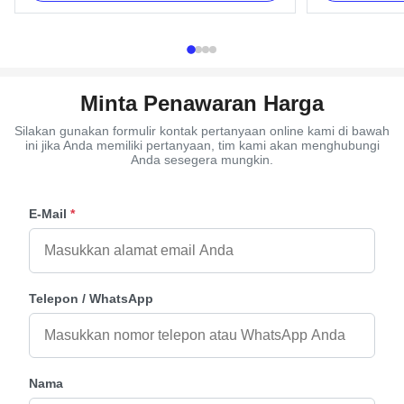
Item Name H9013 Material Plastic (PP, ABS)
Plastic(PP) Colo
Color Gold, silver, copper, as your ...
customer's requ
Minta Penawaran Harga
Silakan gunakan formulir kontak pertanyaan online kami di bawah
ini jika Anda memiliki pertanyaan, tim kami akan menghubungi
Anda sesegera mungkin.
E-Mail
*
Telepon / WhatsApp
Nama