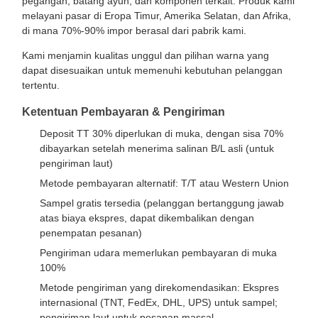
pegangan, batang ayun, dan komponen terkait. Produk kami
melayani pasar di Eropa Timur, Amerika Selatan, dan Afrika,
di mana 70%-90% impor berasal dari pabrik kami.
Kami menjamin kualitas unggul dan pilihan warna yang
dapat disesuaikan untuk memenuhi kebutuhan pelanggan
tertentu.
Ketentuan Pembayaran & Pengiriman
Deposit TT 30% diperlukan di muka, dengan sisa 70%
dibayarkan setelah menerima salinan B/L asli (untuk
pengiriman laut)
Metode pembayaran alternatif: T/T atau Western Union
Sampel gratis tersedia (pelanggan bertanggung jawab
atas biaya ekspres, dapat dikembalikan dengan
penempatan pesanan)
Pengiriman udara memerlukan pembayaran di muka
100%
Metode pengiriman yang direkomendasikan: Ekspres
internasional (TNT, FedEx, DHL, UPS) untuk sampel;
pengiriman laut untuk pesanan massal