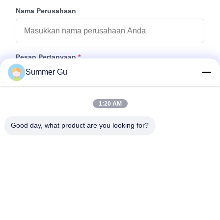
Nama Perusahaan
Pesan Pertanyaan
*
Summer Gu
1:20 AM
Good day, what product are you looking for?
Tempelkan File
Pilih File
Anda dapat mengunggah hingga 5 file dan setiap file ukuran 10M
max.
Kirim