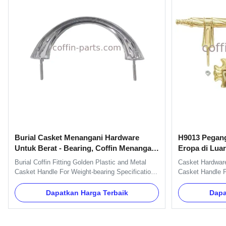
Burial Casket Menangani Hardware
H9013 Pegang
Untuk Berat - Bearing, Coffin Menangani
Eropa di Luar
Pemasok
Burial Coffin Fitting Golden Plastic and Metal
Casket Hardware
Casket Handle For Weight-bearing Specification:
Casket Handle P
H9020 handle include handles, brackets, gaskets
H9013 Specifica
and nuts. And we can pack as Clients' request.
handles, bracke
Dapatkan Harga Terbaik
Dapa
Item Name TX-Model H9020 Material Plastic and
can pack as Cli
Metal Color Gold, silver, copper, as your order
Model H9013 Mat
Delivery Time 30 ...
Gold, silver, cop