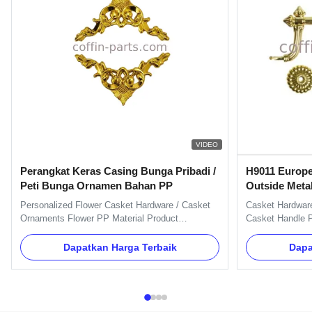
VIDEO
Perangkat Keras Casing Bunga Pribadi /
H9011 Europe
Peti Bunga Ornamen Bahan PP
Outside Meta
Personalized Flower Casket Hardware / Casket
Casket Hardware
Ornaments Flower PP Material Product
Casket Handle P
Description: Item Name TX-Flower 7# Material
H9011 Specifica
Plastic(PP) Color Gold, silver, copper, and Red,
handles, bracke
Dapatkan Harga Terbaik
Dapa
Green Delivery Time 30 days after the order
can pack as Cli
confirmed Payment Term TT, L/C MOQ 100 Set
Model H9011 Mat
Packing 100 pcs/ctn G.W / N.W 5kg / ...
Gold, silver, cop