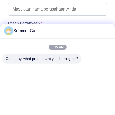
Pesan Pertanyaan
*
Summer Gu
3:35 AM
Good day, what product are you looking for?
Tempelkan File
Pilih File
Anda dapat mengunggah hingga 5 file dan setiap file ukuran 10M
max.
Kirim