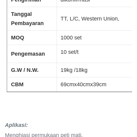
Tanggal
TT, L/C, Western Union,
Pembayaran
MOQ
1000 set
10 set/t
Pengemasan
G.W / N.W.
19kg /18kg
CBM
69cmx40cmx39cm
Aplikasi
:
Menghiasi permukaan peti mati.