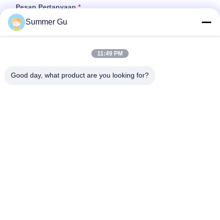
Pesan Pertanyaan
*
Summer Gu
11:49 PM
Good day, what product are you looking for?
Tempelkan File
Pilih File
Anda dapat mengunggah hingga 5 file dan setiap file ukuran 10M
max.
Kirim
Rumah
Produk
Video
Tentang Kami
Tur Pabrik