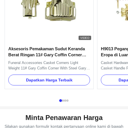
VIDEO
Aksesoris Pemakaman Sudut Keranda
H9013 Pegang
Berat Ringan 11# Gary Coffin Corner
Eropa di Luar
Dengan Baja
Funeral Accessories Casket Corners Light
Casket Hardware
Weight 11# Gary Coffin Corner With Steel Gary
Casket Handle P
Color PP or ABS Material Coffin Decorative
H9013 Specifica
Casket Corner with Steel Product Specifications
handles, bracke
Dapatkan Harga Terbaik
Dapa
Attribute Value Color Gary Style American Style
can pack as Cli
Model Number 11# - Gary Application Coffin
Model H9013 Mat
Decoration Brand Name TX ...
Gold, silver, cop
Minta Penawaran Harga
Silakan gunakan formulir kontak pertanyaan online kami di bawah