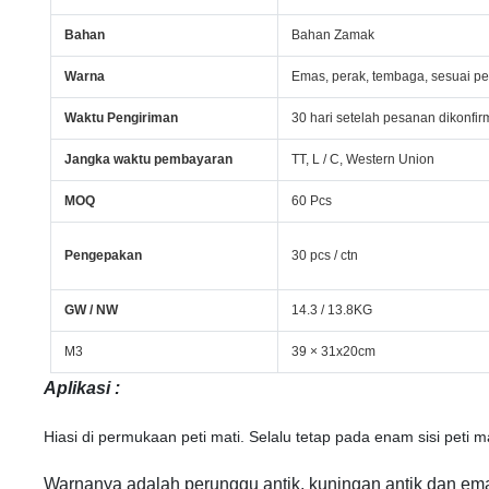
Bahan
Bahan Zamak
Warna
Emas, perak, tembaga, sesuai p
Waktu Pengiriman
30 hari setelah pesanan dikonfir
Jangka waktu pembayaran
TT, L / C, Western Union
MOQ
60 Pcs
Pengepakan
30 pcs / ctn
GW / NW
14.3 / 13.8KG
M3
39 × 31x20cm
Aplikasi
:
Hiasi di permukaan peti mati.
Selalu tetap pada enam sisi peti ma
Warnanya adalah perunggu antik, kuningan antik dan emas