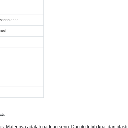
esanan anda
masi
ti.
. Materinya adalah paduan seng. Dan itu lebih kuat dari plasti