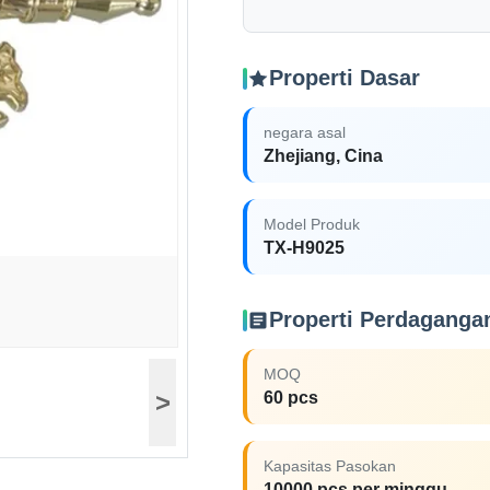
Properti Dasar
negara asal
Zhejiang, Cina
Model Produk
TX-H9025
Properti Perdaganga
MOQ
>
60 pcs
Kapasitas Pasokan
10000 pcs per minggu