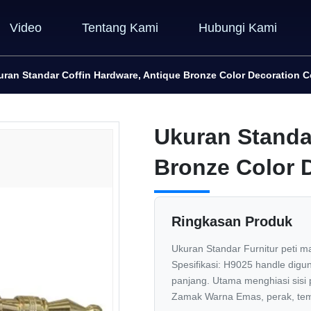
Video
Tentang Kami
Hubungi Kami
uran Standar Coffin Hardware, Antique Bronze Color Decoration C
Ukuran Standa
Bronze Color 
Ringkasan Produk
Ukuran Standar Furnitur peti m
Spesifikasi: H9025 handle dig
panjang. Utama menghiasi sis
Zamak Warna Emas, perak, temb