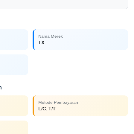
Nama Merek
TX
n
Metode Pembayaran
L/C, T/T