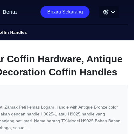
Berita
Bicara Sekarang
offin Handles
r Coffin Hardware, Antique
Decoration Coffin Handles
ati Zamak Peti kemas Logam Handle with Antique Bronze color
unakan dengan handle H9025-1 atau H9025 handle yang
i panjang peti mati. Nama barang TX-Model H9025 Bahan Bahan
aga, sesuai ...